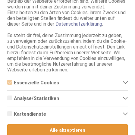
Betrieb der Webseite erforderlich sind. Weitere Cookies
Gewicht:
48 kg
werden nur mit deiner Zustimmung verwendet.
Schuhgröße:
38
Einzelheiten zu den Arten von Cookies, ihrem Zweck und
Intimbereich:
total rasiert
den beteiligten Stellen findest du weiter unten auf
Haare:
schwarz, schulterlang, glatt
dieser Seite und in der
Datenschutzerklärung
.
Augen:
braun
Es steht dir frei, deine Zustimmung jederzeit zu geben,
Haut:
mittel
zu verweigern oder zurückzuziehen, indem du die Cookie-
Sprachen:
Deutsch
und Datenschutzeinstellungen erneut öffnest. Den Link
Englisch
hierzu findest du im Fußbereich unserer Webseite. Wir
Verkehr:
GV
empfehlen in die Verwendung von Cookies einzuwilligen,
Franz.
um die bestmögliche Nutzererfahrung auf unserer
Franz. beidseitig
Webseite erleben zu können.
Span. / BV
Flotter Dreier (MFF)
Essenzielle Cookies
SW
Essenzielle Cookies sind alle notwendigen Cookies, die für den
Service für:
Herren
Betrieb der Webseite notwendig sind, indem Grundfunktionen
Analyse/Statistiken
Menschen mit Behinderung
ermöglicht werden. Die Webseite kann ohne diese Cookies nicht
richtig funktionieren.
Analyse- bzw. Statistikcookies sind Cookies, die der Analyse der
Service:
ZK
Webseiten-Nutzung und der Erstellung von anonymisierten
Schmusen, Kuscheln
Kartendienste
Zugriffsstatistiken dienen. Sie helfen den Webseiten-Besitzern zu
Körperküsse
verstehen, wie Besucher mit Webseiten interagieren, indem
Google Maps
AV bei Ihm
Informationen anonym gesammelt und gemeldet werden.
DS aktiv
Alle akzeptieren
DS passiv