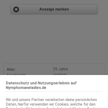
Anzeige merken
Alter:
29 Jahre
Geschlecht:
weiblich
Körpergröße:
165 cm
Datenschutz und Nutzungserlebnis auf
Oberweite:
75 B, fest
Nymphomaneladies.de
Typ:
mitteleuropäisch
Herkunft:
Kroatien
Wir und unsere Partner verarbeiten deine persönlichen
KF:
34
Daten, hierfür verwenden wir Cookies, welche für den