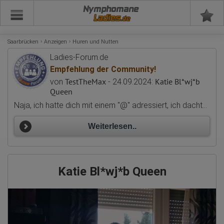
Nymphomane
Saarbrücken
Anzeigen
Huren und Nutten
Ladies-Forum.de
Empfehlung der Community!
TestTheMax
Katie Bl*wj*b
von
- 24.09.2024:
Queen
Naja, ich hatte dich mit einem "@" adressiert, ich dachte du siehst das dann und habe die nicht-Reaktion als fehlendes Interesse gedeutet. Für's nächste Mal wissen wir es besser.:Wink: Aber ja, die Empfehlung ist weiterhin mehr als gerechtfertigt. :ThumbsUp:
Weiterlesen..
Katie Bl*wj*b Queen