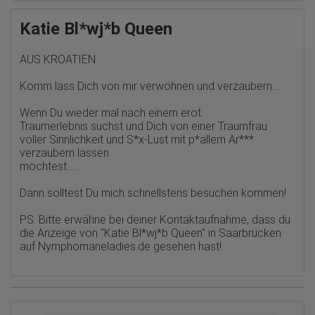
übermittelte IP-Adresse wird nicht mit anderen Daten von Google
zusammengeführt.
Katie Bl*wj*b Queen
Erhobene Informationen zum Besucherverhalten sind folgende:
AUS KROATIEN
Herkunft (Land und Stadt)
Sprache
Betriebssystem
Komm lass Dich von mir verwöhnen und verzaubern...
Gerät (PC, Tablet-PC oder Smartphone)
Browser und alle verwendeten Add-ons
Wenn Du wieder mal nach einem erot.
Auflösung des Computers
Traumerlebnis suchst und Dich von einer Traumfrau
Besucherquelle (Facebook, Suchmaschine oder
voller Sinnlichkeit und S*x-Lust mit p*allem Ar***
verweisende Webseite)
Welche Dateien wurden heruntergeladen?
verzaubern lassen
Welche Videos angeschaut?
möchtest…..
Wurden Werbebanner angeklickt?
Wohin ging der Besucher? Klickte er auf weitere Seiten des
Dann solltest Du mich schnellstens besuchen kommen!
Portals oder hat er sie komplett verlassen?
Wie lange blieb der Besucher?
PS: Bitte erwähne bei deiner Kontaktaufnahme, dass du
Ort der Verarbeitung:
die Anzeige von
"Katie Bl*wj*b Queen" in Saarbrücken
Europäische Union & USA
auf Nymphomaneladies.de
gesehen hast!
Hotjar
Wir nutzen Hotjar als Webanalysedient. Es wird verwendet, um
Daten über das Benutzerverhalten zu sammeln. Hotjar kann
auch im Rahmen von Umfragen und Feedbackfunktionen, die