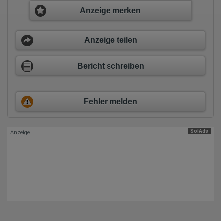
auf unserer Website eingebunden sind, von Ihnen bereitgestellte
Informationen verarbeiten.
Anzeige merken
Herausgeber:
Hotjar Limited, Malta
Anzeige teilen
Erhobene Daten:
Datum und Uhrzeit des Besuchs
Bericht schreiben
Gerätetyp
Geografischer Standort
IP-Adresse
Mausbewegungen
Besuchte Seiten
Fehler melden
Referrer URL
Bildschirmauflösung
Eindeutige Gerätekennung
SolAds
Sprachinformationen
Anzeige
Gerätebestriebssystem
Browser-Typ
Klicks
Domain-Name
Eindeutige Benutzerkennung
Antworten auf Umfragen
Ort der Verarbeitung:
Europäische Union
Rechtliche Grundlage der Verarbeitung