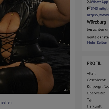
WhatsApp
SMS mögli
https://www.
Würzburg
besuchbar u
heute
ganztag
Mehr Zeiten
PROFIL
Alter:
Geschlecht:
Körpergröße:
Oberweite:
Typ:
ansehen
Herkunft: