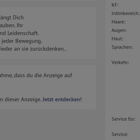
KF:
Intimbereich:
fängt Dich
Haare:
auben. Ihr
Augen:
und Leidenschaft.
Haut:
in jeder Bewegung.
Sprachen:
wieder an sie zurückdenken..
Verkehr:
ahme, dass du die Anzeige auf
in dieser Anzeige.
Jetzt entdecken!
Service für:
Service: