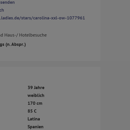
 senden
ch
ladies.de/stars/carolina-xxl-ow-1077961
nd Haus-/ Hotelbesuche
s (n. Abspr.)
39 Jahre
weiblich
170 cm
85 C
Latina
Spanien