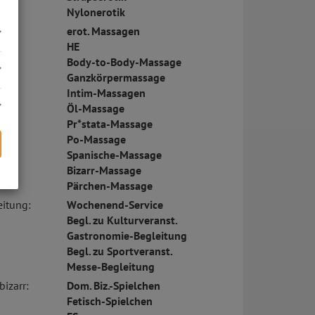
Nylonerotik
erot. Massagen
HE
Body-to-Body-Massage
Ganzkörpermassage
Intim-Massagen
Öl-Massage
Pr*stata-Massage
Po-Massage
Spanische-Massage
Bizarr-Massage
Pärchen-Massage
s
eitung:
Wochenend-Service
Begl. zu Kulturveranst.
Gastronomie-Begleitung
Begl. zu Sportveranst.
Messe-Begleitung
bizarr:
Dom. Biz.-Spielchen
Fetisch-Spielchen