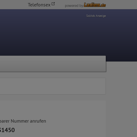
Telefonsex
SolAds Anzeige
tbarer Nummer anrufen
31450