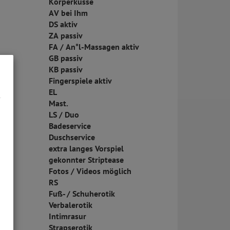
Körperküsse
AV bei Ihm
DS aktiv
ZA passiv
FA / An*l-Massagen aktiv
GB passiv
KB passiv
Fingerspiele aktiv
EL
Mast.
LS / Duo
Badeservice
Duschservice
extra langes Vorspiel
gekonnter Striptease
Fotos / Videos möglich
RS
Fuß- / Schuherotik
Verbalerotik
Intimrasur
Strapserotik