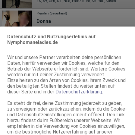
ZK, 69, GF6, DT, NSa, Franz b. Ihr, Schmu., Kuscheln
Menden (Sauerland)
Donna
75B, KF 36/38, 1.68m, total rasiert, osteuropäisch
69, GF6, Franz b. Ihr, Schmu., Kuscheln, Körperküs., DSa, DSp
Datenschutz und Nutzungserlebnis auf
Nymphomaneladies.de
Hagen
Sexy Lady * franz. Expertin
Wir und unsere Partner verarbeiten deine persönlichen
33 Jahre, 80C, KF 38/40, 1.68m, teilrasiert, deutsch
Daten, hierfür verwenden wir Cookies, welche für den
69, NSa, BV, Schmu., Kuscheln, Körperküs., AV b. Ihm, DSa
Betrieb der Webseite erforderlich sind. Weitere Cookies
werden nur mit deiner Zustimmung verwendet.
Hagen
Einzelheiten zu den Arten von Cookies, ihrem Zweck und
den beteiligten Stellen findest du weiter unten auf
Maya AV Top - Massagen ganz Privat
dieser Seite und in der
Datenschutzerklärung
.
75B, KF 34/36, 1.58m, teilrasiert, asiatisch
69, GF6, NSa, Franz b. Ihr, BV, Schmu., Kuscheln, Körperküs.
Es steht dir frei, deine Zustimmung jederzeit zu geben,
zu verweigern oder zurückzuziehen, indem du die Cookie-
Iserlohn
und Datenschutzeinstellungen erneut öffnest. Den Link
Luna
hierzu findest du im Fußbereich unserer Webseite. Wir
empfehlen in die Verwendung von Cookies einzuwilligen,
40 Jahre, 90E(DD), KF 40, 1.60m, 65 kg, total rasiert, deutsch
um die bestmögliche Nutzererfahrung auf unserer
ZK, 69, GF6, DT, Franz b. Ihr, BV, Schmu., Kuscheln