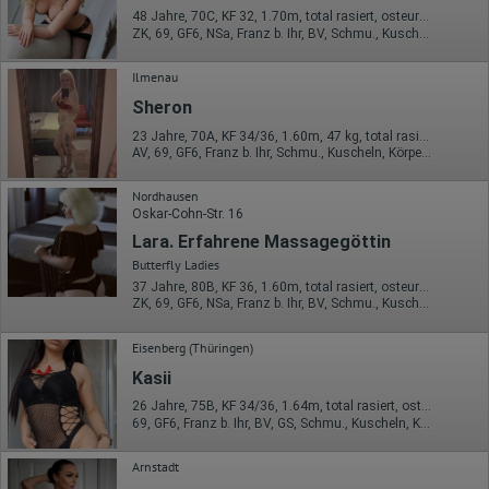
48 Jahre, 70C, KF 32, 1.70m, total rasiert, osteuropäisch
Herkunft (Land und Stadt)
ZK, 69, GF6, NSa, Franz b. Ihr, BV, Schmu., Kuscheln
Sprache
Betriebssystem
Gerät (PC, Tablet-PC oder Smartphone)
Ilmenau
Browser und alle verwendeten Add-ons
Sheron
Auflösung des Computers
Besucherquelle (Facebook, Suchmaschine oder
23 Jahre, 70A, KF 34/36, 1.60m, 47 kg, total rasiert, osteuropäisch
verweisende Webseite)
AV, 69, GF6, Franz b. Ihr, Schmu., Kuscheln, Körperküs., DSa
Welche Dateien wurden heruntergeladen?
Welche Videos angeschaut?
Wurden Werbebanner angeklickt?
Nordhausen
Wohin ging der Besucher? Klickte er auf weitere Seiten des
Oskar-Cohn-Str. 16
Portals oder hat er sie komplett verlassen?
Lara. Erfahrene Massagegöttin
Wie lange blieb der Besucher?
Butterfly Ladies
Ort der Verarbeitung:
37 Jahre, 80B, KF 36, 1.60m, total rasiert, osteuropäisch
Europäische Union & USA
ZK, 69, GF6, NSa, Franz b. Ihr, BV, Schmu., Kuscheln
Hotjar
Eisenberg (Thüringen)
Wir nutzen Hotjar als Webanalysedient. Es wird verwendet, um
Kasii
Daten über das Benutzerverhalten zu sammeln. Hotjar kann
auch im Rahmen von Umfragen und Feedbackfunktionen, die
26 Jahre, 75B, KF 34/36, 1.64m, total rasiert, osteuropäisch
auf unserer Website eingebunden sind, von Ihnen bereitgestellte
69, GF6, Franz b. Ihr, BV, GS, Schmu., Kuscheln, Körperküs.
Informationen verarbeiten.
Herausgeber:
Arnstadt
Hotjar Limited, Malta