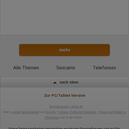
mehr
Alle Themen
Sexcams
Telefonsex
nach oben
Zur PC/Tablet Version
Nymphomane Ladies.de
Mehr
Ladies Sex-Anzeigen
von
Escorts
,
Transen
,
Erotische Massage
,
Huren und Nutten in
Thüringen
und in der Nähe
Diese Seite beinhaltet eindeutige erotische Darstellungen und ist für