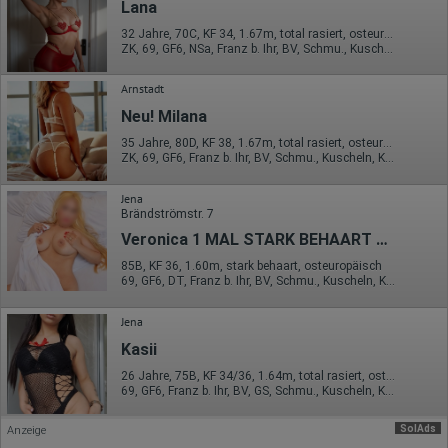
Lana
Erhobene Daten:
32 Jahre, 70C, KF 34, 1.67m, total rasiert, osteuropäisch
ZK, 69, GF6, NSa, Franz b. Ihr, BV, Schmu., Kuscheln
Datum und Uhrzeit des Besuchs
Gerätetyp
Geografischer Standort
Arnstadt
IP-Adresse
Neu! Milana
Mausbewegungen
Besuchte Seiten
35 Jahre, 80D, KF 38, 1.67m, total rasiert, osteuropäisch
Referrer URL
ZK, 69, GF6, Franz b. Ihr, BV, Schmu., Kuscheln, Körperküs.
Bildschirmauflösung
Eindeutige Gerätekennung
Jena
Sprachinformationen
Brändströmstr. 7
Gerätebestriebssystem
Browser-Typ
Veronica 1 MAL STARK BEHAART SQU*RTING QUEEN
Klicks
Domain-Name
85B, KF 36, 1.60m, stark behaart, osteuropäisch
Eindeutige Benutzerkennung
69, GF6, DT, Franz b. Ihr, BV, Schmu., Kuscheln, Körperküs.
Antworten auf Umfragen
Jena
Ort der Verarbeitung:
Europäische Union
Kasii
Rechtliche Grundlage der Verarbeitung
26 Jahre, 75B, KF 34/36, 1.64m, total rasiert, osteuropäisch
Art. 6 Abs. 1 S. 1 lit. a DSGVO
69, GF6, Franz b. Ihr, BV, GS, Schmu., Kuscheln, Körperküs.
SolAds
Anzeige