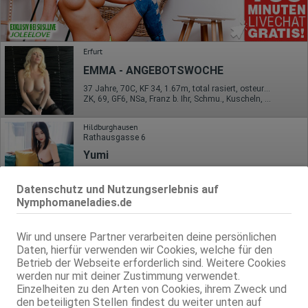
Erfurt
EMMA - ANGEBOTSWOCHE
37 Jahre, 70C, KF 34, 1.67m, total rasiert, osteuropäisch
ZK, 69, GF6, NSa, Franz b. Ihr, Schmu., Kuscheln, Körperküs.
Hildburghausen
Rathausgasse 6
Yumi
32 Jahre, 70B, KF 36, 1.55m, 45 kg, teilrasiert, asiatisch
69, NSa, Franz b. Ihr, Schmu., Kuscheln, KBp, FE
Datenschutz und Nutzungserlebnis auf
Nymphomaneladies.de
Jena
N*mphe Arlett (18+)
Wir und unsere Partner verarbeiten deine persönlichen
Daten, hierfür verwenden wir Cookies, welche für den
36 Jahre, 80B, KF 38, 1.56m, 60 kg, total rasiert, deutsch
ZK, AV, 69, GF6, DT, SW, GS
Betrieb der Webseite erforderlich sind. Weitere Cookies
werden nur mit deiner Zustimmung verwendet.
Erfurt
Einzelheiten zu den Arten von Cookies, ihrem Zweck und
den beteiligten Stellen findest du weiter unten auf
Eva neu